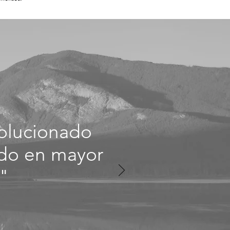
olucionado
ndo en mayor
."