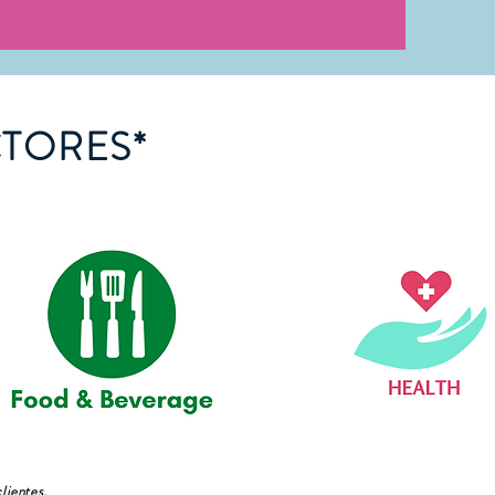
CTORES*
lientes.