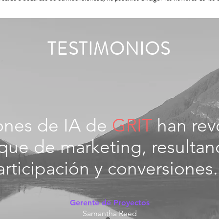
TESTIMONIOS
iones de IA de
GRIT
han rev
que de marketing, resulta
articipación y conversiones
Gerente de Proyectos
Samantha Reed