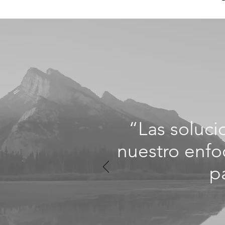
“Las soluc
nuestro enfo
p