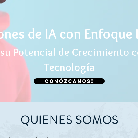
ones de IA con Enfoqu
su Potencial de Crecimiento c
Tecnología
Conózcanos!
QUIENES SOMOS